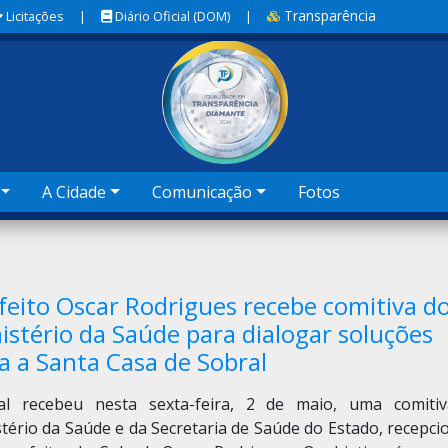
Transparência
Licitações
|
Diário Oficial (DOM)
|
A Cidade
Comunicação
Fotos
feito Oscar Rodrigues recebe comitiva d
istério da Saúde para dialogar soluções
a a Santa Casa de Sobral
al recebeu nesta sexta-feira, 2 de maio, uma comiti
tério da Saúde e da Secretaria de Saúde do Estado, recepc