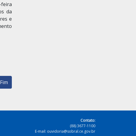
feira
os da
ores e
mento
Fim
Contato:
(88) 3677-1100
E-mail: ouvidoria@sobral.ce.gov.br