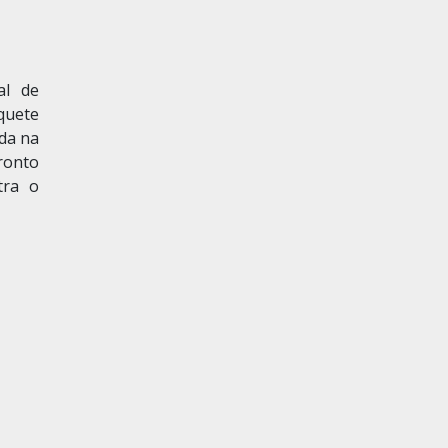
al de
quete
ada na
ronto
tra o