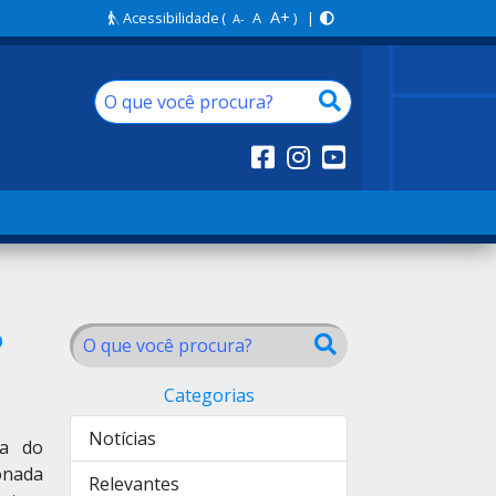
A+
Acessibilidade
(
A
) |
A-
o
Categorias
Notícias
va do
ionada
Relevantes