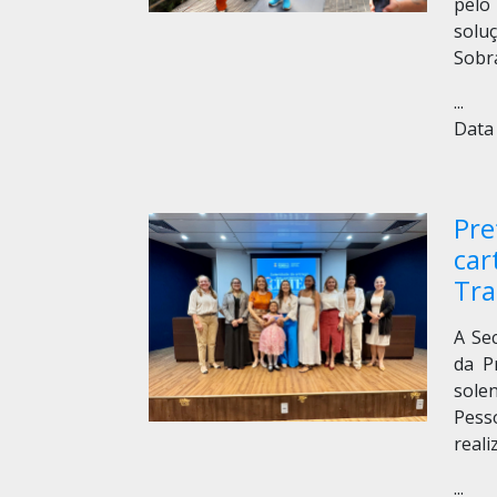
pelo
solu
Sobr
...
Data 
Pre
car
Tra
A Se
da P
sole
Pess
reali
...