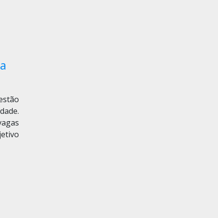
ra
estão
idade.
 vagas
etivo