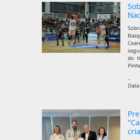
Sob
Nac
Sobr
Basq
Ceare
segu
do t
Pinh
...
Data 
Pre
"Ca
cri