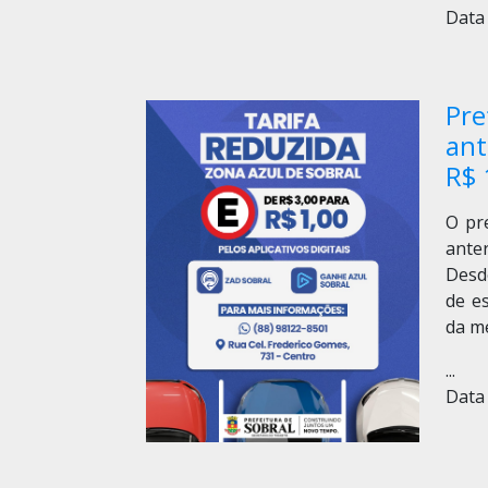
Data 
Pre
ant
R$ 
O pr
anter
Desde
de e
da me
...
Data 