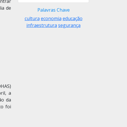
ntrar
ia de
Palavras Chave
cultura
economia
educação
infraestrutura
segurança
DHAS)
il, a
ão da
o foi