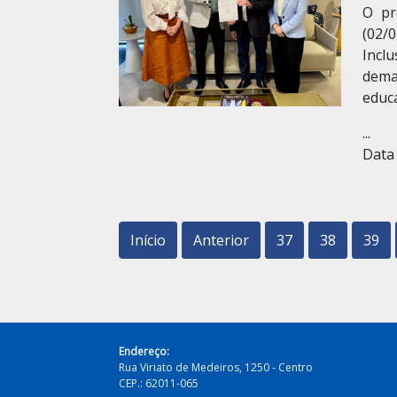
O pr
(02/
Inclu
dema
educa
...
Data 
Início
Anterior
37
38
39
Endereço:
Rua Viriato de Medeiros, 1250 - Centro
CEP.: 62011-065