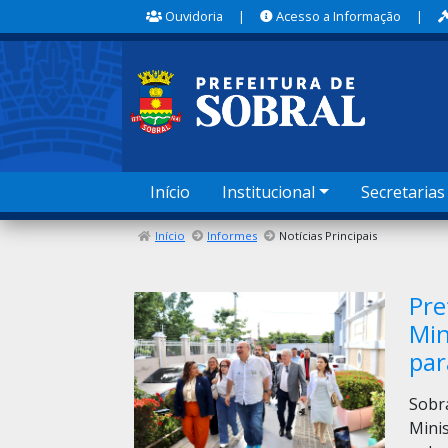
Ouvidoria
|
Acesso a Informação
|
Início
Institucional
Secretarias
Início
Informes
Notícias Principais
Pre
Min
par
Sobr
Minis