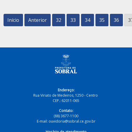
Início
Anterior
32
33
34
35
36
3
Endereço:
Rua Viriato de Medeiros, 1250 - Centro
CEP.: 62011-065
Contato:
(88) 3677-1100
E-mail: ouvidoria@sobral.ce.gov.br
Horário de atendimento