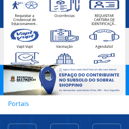
Requisitar a
Ocorrências
REQUISITAR
Credencial de
CARTEIRA DE
Estacionamento
IDENTIFICAÇÃO
para a Pessoa
DA PESSOA COM
Idosa ou
TRANSTORNO DO
Deficiente
ESPECTRO
AUTISTA (CIPTEA)
Vapt-Vupt
Vacinação
AgendaSol
Consulta de
Portal do
Cadastro Auxílio
Processo
Contribuinte
Abertura de
IPTU Imóveis
ISS (Cadastrar,
Protocolo
(Cadastrar,
Atualizar, Baixar)
Portais
Atualizar, Revisar
e Desmembrar)
ITBI (Solicitar e
Benefícios Fiscais
Farmácia de