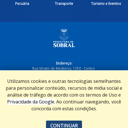
Pecuária
Transporte
Turismo e Eventos
Endereço:
Rua Viriato de Medeiros, 1250 - Centro
CEP.: 62011-065
Utilizamos cookies e outras tecnologias semelhantes
Contato:
para personalizar conteúdo, recursos de mídia social e
(88) 3677-1100
E-mail: ouvidoria@sobral.ce.gov.br
análise de tráfego de acordo com os termos de Uso e
Privacidade da Google.
Ao continuar navegando, você
Horário de atendimento
concorda com estas condições.
Das 8h às 12h e das 13h às 17h, de segunda a sexta-feira
Mapa do Site
CONTINUAR