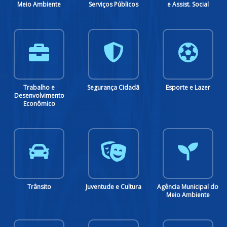
Locacional para
Locacional para
Meio Ambiente
Serviços Públicos
e Assist. Social
Atividades
Construção Civil -
Econômicas -
Atendimento
Atendimento
Habite-se -
Habite-se -
Murar Terreno -
Atendimento
Requisição
Requisição
Trabalho e
Segurança Cidadã
Esporte e Lazer
Parcelamento do
Remembramento
Retificação de
Desenvolvimento
Solo -
- Requisição
Área
Econômico
Atendimento
Defesa de
MobSol
DOM - Diário
Infrações de
Oficial do
Trânsito
Município
Trânsito
Juventude e Cultura
Agência Municipal do
Meio Ambiente
Ocupa Juventude
Plataforma EAD
Plataforma
da Escola de
Sabóia
saúde Visconde
de Sabóia