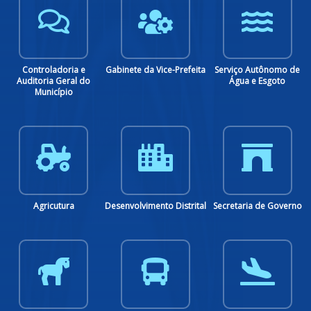
Seleção
Sistema de
Transparência
Ouvidoria
Controladoria e
Gabinete da Vice-Prefeita
Serviço Autônomo de
Auditoria Geral do
Água e Esgoto
Município
Vigilância
Banco de
Solicitação de
Sanitária
Talentos
Sinalização
Interdição de Via
Coleta Sobral
Solicitação de
palestras
educativas
Agricutura
Desenvolvimento Distrital
Secretaria de Governo
Identificação de
Solicitação de
Nota Fiscal de
Condutor
apoio de Agentes
Serviços
de Trânsito
Eletrônica