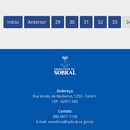
Início
Anterior
29
30
31
32
33
3
Endereço:
Rua Viriato de Medeiros, 1250 - Centro
CEP.: 62011-065
Contato:
(88) 3677-1100
E-mail: ouvidoria@sobral.ce.gov.br