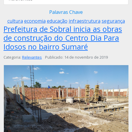
Palavras Chave
cultura
economia
educação
infraestrutura
segurança
Prefeitura de Sobral inicia as obras
de construção do Centro Dia Para
Idosos no bairro Sumaré
Detalhes
Categoria:
Relevantes
Publicado: 14 de novembro de 2019