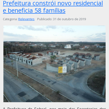
Prefeitura constrói novo residencial
e beneficia 58 famílias
Detalhes
Categoria:
Relevantes
Publicado: 31 de outubro de 2019