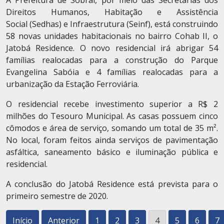
A Prefeitura de Sobral, por meio das Secretarias dos
Direitos Humanos, Habitação e Assistência
Social (Sedhas) e Infraestrutura (Seinf), está construindo
58 novas unidades habitacionais no bairro Cohab II, o
Jatobá Residence. O novo residencial irá abrigar 54
famílias realocadas para a construção do Parque
Evangelina Sabóia e 4 famílias realocadas para a
urbanização da Estação Ferroviária.
O residencial recebe investimento superior a R$ 2
milhões do Tesouro Municipal. As casas possuem cinco
cômodos e área de serviço, somando um total de 35 m².
No local, foram feitos ainda serviços de pavimentação
asfáltica, saneamento básico e iluminação pública e
residencial.
A conclusão do Jatobá Residence está prevista para o
primeiro semestre de 2020.
Início
Anterior
1
2
3
4
5
6
7