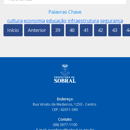
Palavras Chave
cultura
economia
educação
infraestrutura
segurança
Início
Anterior
39
40
41
42
43
4
Endereço:
Rua Viriato de Medeiros, 1250 - Centro
CEP.: 62011-065
Contato:
(88) 3677-1100
E-mail: ouvidoria@sobral.ce.gov.br