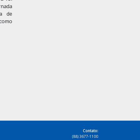
rnada
ia de
 como
Contato:
(88) 3677-1100