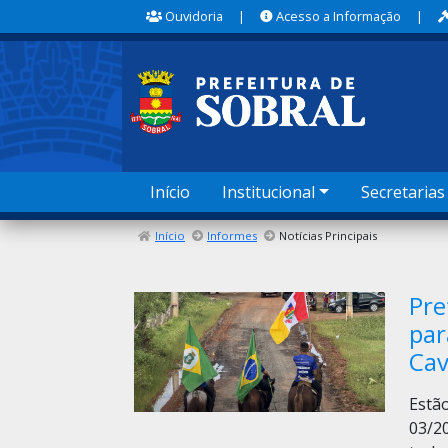
Ouvidoria
|
Acesso a Informação
|
Início
Institucional
Secretarias
Início
Informes
Notícias Principais
Pre
par
Cav
Estã
03/2