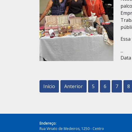
palc
Empr
Trab
públi
Essa 
...
Data 
Início
Anterior
5
6
7
8
Endereço:
Rua Viriato de Medeiros, 1250 - Centro