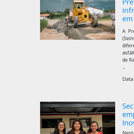
Pre
inf
em 
A Pr
(Sei
dife
asfál
de Ra
...
Data 
Sec
emp
Ino
Nest