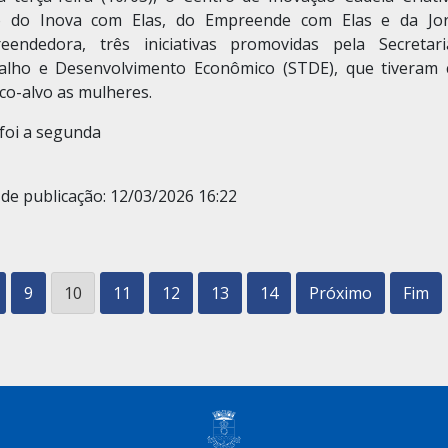
o do Inova com Elas, do Empreende com Elas e da Jo
eendedora, três iniciativas promovidas pela Secretar
alho e Desenvolvimento Econômico (STDE), que tiveram
co-alvo as mulheres.
foi a segunda
de publicação: 12/03/2026 16:22
9
10
11
12
13
14
Próximo
Fim