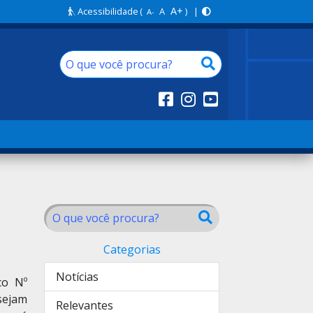
A+
Acessibilidade
(
A
) |
A-
Categorias
Notícias
co Nº
sejam
Relevantes