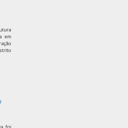
utura
ia em
ração
strito
o
a foi