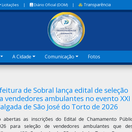
Transparência
Licitações
|
Diário Oficial (DOM)
|
A Cidade
Comunicação
Fotos
feitura de Sobral lança edital de seleção
a vendedores ambulantes no evento XXI
algada de São José do Torto de 2026
o abertas as inscrições do Edital de Chamamento Públi
026 para seleção de vendedores ambulantes que de