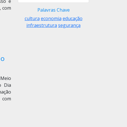
sso é
, com
Palavras Chave
cultura
economia
educação
infraestrutura
segurança
lo
 Meio
o Dia
mação
, com