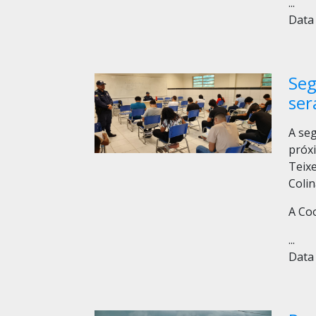
...
Data 
Seg
ser
A se
próx
Teixe
Colin
A Co
...
Data 