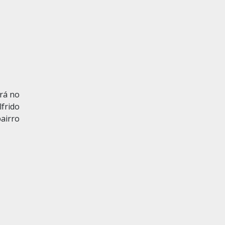
rá no
frido
bairro