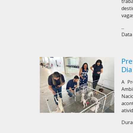
trab
dest
vagas
...
Data 
Pre
Dia
A Pr
Ambi
Naci
acon
ativi
Duran