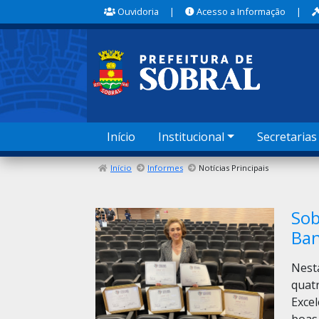
Ouvidoria
|
Acesso a Informação
|
Início
Institucional
Secretarias
Início
Informes
Notícias Principais
Sob
Ban
Nesta
quat
Excel