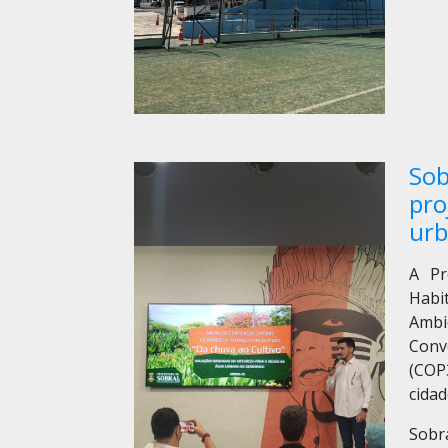
Sob
pro
ur
A Pr
Habi
Ambi
Conv
(COP
cidad
Sobr