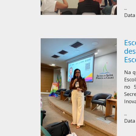
...
Data 
Esc
des
Esc
Na qu
Esco
no 5
Secr
Inov
...
Data 