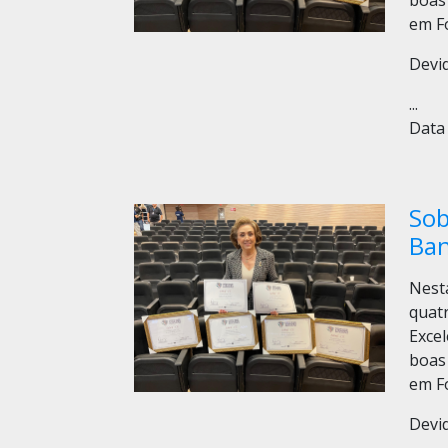
boas 
em Fo
Devi
...
Data 
Sob
Ban
Nesta
quat
Excel
boas 
em Fo
Devi