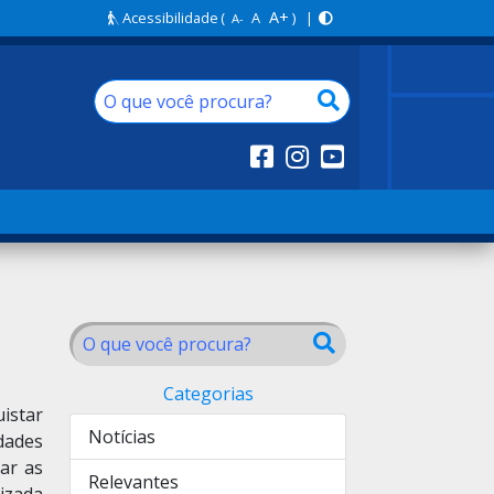
A+
Acessibilidade
(
A
) |
A-
Categorias
uistar
Notícias
dades
var as
Relevantes