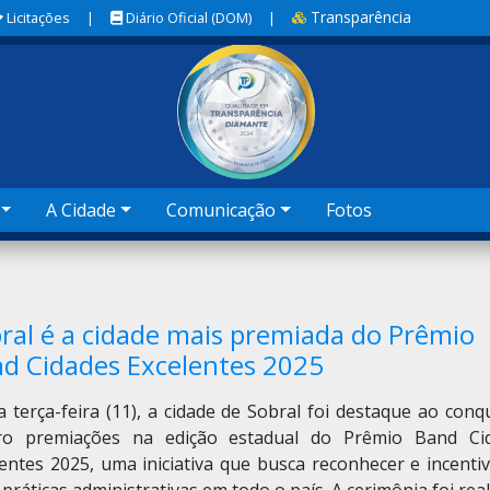
Transparência
Licitações
|
Diário Oficial (DOM)
|
A Cidade
Comunicação
Fotos
ral é a cidade mais premiada do Prêmio
d Cidades Excelentes 2025
 terça-feira (11), a cidade de Sobral foi destaque ao conq
ro premiações na edição estadual do Prêmio Band Ci
entes 2025, uma iniciativa que busca reconhecer e incenti