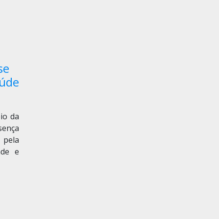
se
aúde
eio da
sença
 pela
ade e