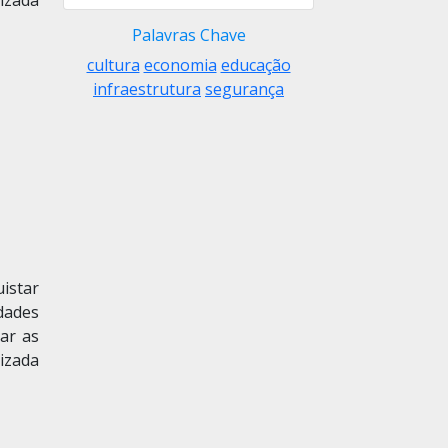
lizada
Palavras Chave
cultura
economia
educação
infraestrutura
segurança
uistar
dades
var as
lizada