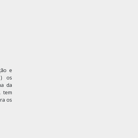
ção e
1) os
ha da
, tem
ra os