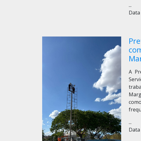
...
Data 
Pre
com
Ma
A Pr
Serv
trab
Marg
como
freq
...
Data 