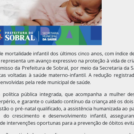
 mortalidade infantil dos últimos cinco anos, com índice d
o representa um avanço expressivo na proteção à vida de cr
sso da Prefeitura de Sobral, por meio da Secretaria da S
icas voltadas à saúde materno-infantil. A redução registra
senvolvidas pela rede municipal de saúde.
política pública integrada, que acompanha a mulher de
rpério, e garante o cuidado contínuo da criança até os doi
estão o pré-natal qualificado, a assistência humanizada ao p
do crescimento e desenvolvimento infantil, assegura
o de intervenções oportunas para a prevenção de óbitos evitá