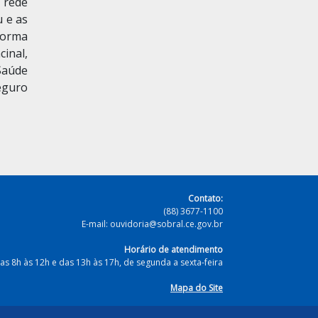
 rede
u e as
forma
cinal,
 Saúde
eguro
Contato:
(88) 3677-1100
E-mail: ouvidoria@sobral.ce.gov.br
Horário de atendimento
as 8h às 12h e das 13h às 17h, de segunda a sexta-feira
Mapa do Site