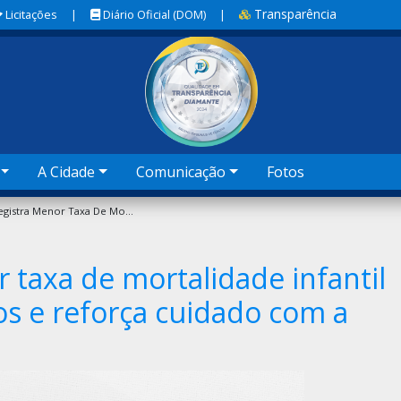
Transparência
Licitações
|
Diário Oficial (DOM)
|
A Cidade
Comunicação
Fotos
Sobral Registra Menor Taxa De Mortalidade Infantil Dos Últimos Cinco Anos E Reforça Cuidado Com A Primeira Infância
 taxa de mortalidade infantil
os e reforça cuidado com a