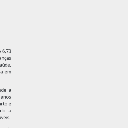
e 6,73
ianças
aúde,
da em
sde a
s anos
arto e
ndo a
veis.