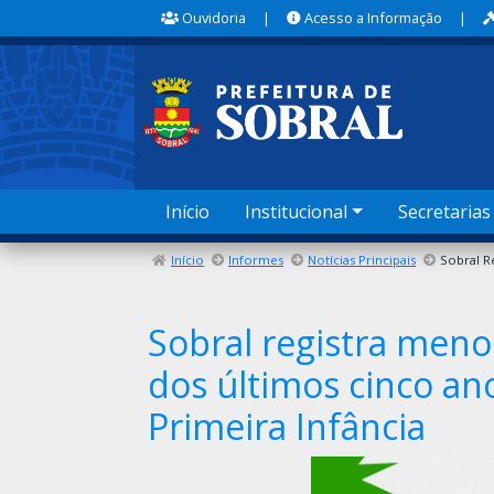
Ouvidoria
|
Acesso a Informação
|
Início
Institucional
Secretarias
Início
Informes
Notícias Principais
Sobral registra menor
dos últimos cinco an
Primeira Infância