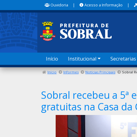
Ouvidoria
|
Acesso a Informação
|
Início
Institucional
Secretarias
Início
Informes
Notícias Principais
Sobral recebeu a 5ª 
gratuitas na Casa da 