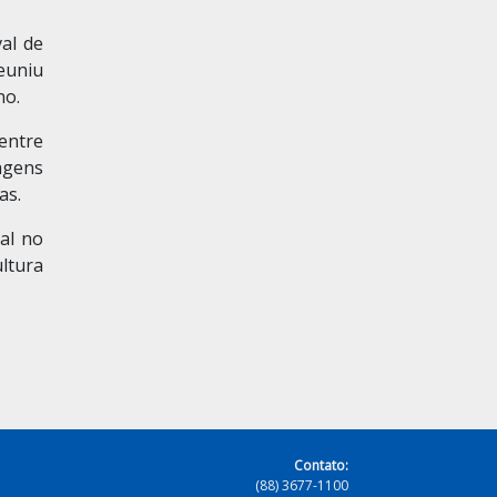
al de
euniu
no.
entre
agens
as.
al no
ltura
Contato:
(88) 3677-1100