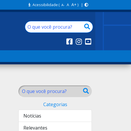
A+
Acessibilidade
(
A
) |
A-
Categorias
Notícias
Relevantes