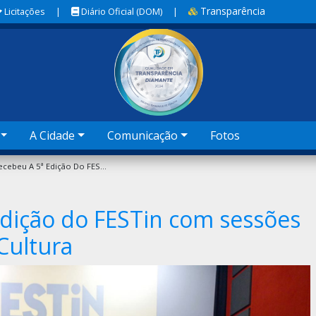
Transparência
Licitações
|
Diário Oficial (DOM)
|
A Cidade
Comunicação
Fotos
Sobral Recebeu A 5ª Edição Do FESTin Com Sessões Gratuitas Na Casa Da Cultura
edição do FESTin com sessões
Cultura