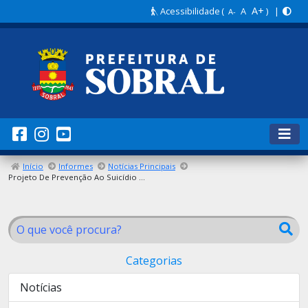
A+
Acessibilidade
(
A
) |
A-
Início
Informes
Notícias Principais
Projeto De Prevenção Ao Suicídio De Sobral Recebe Reconhecimento Nacional Em Encontro Da Rede Colabora APS
Categorias
Notícias