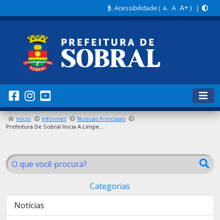
A+
Acessibilidade
(
A
) |
A-
Início
Informes
Notícias Principais
Prefeitura De Sobral Inicia A Limpeza Na Lagoa Do Parque Da Lagoa Da Fazenda
Categorias
Notícias