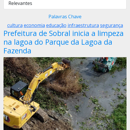
Relevantes
Palavras Chave
cultura
economia
educação
infraestrutura
segurança
Prefeitura de Sobral inicia a limpeza
na lagoa do Parque da Lagoa da
Fazenda