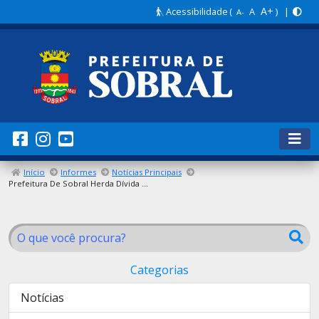
A+
Acessibilidade
(
A
) |
A-
Início
Informes
Notícias Principais
Prefeitura De Sobral Herda Dívida De Mais De R$ 300 Milhões
Categorias
Notícias