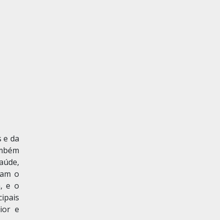
s e da
ambém
Saúde,
ram o
, e o
ipais
ior e