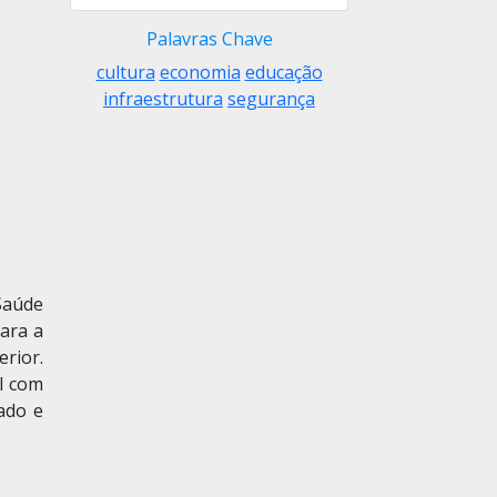
Palavras Chave
cultura
economia
educação
infraestrutura
segurança
 Saúde
para a
rior.
l com
ado e