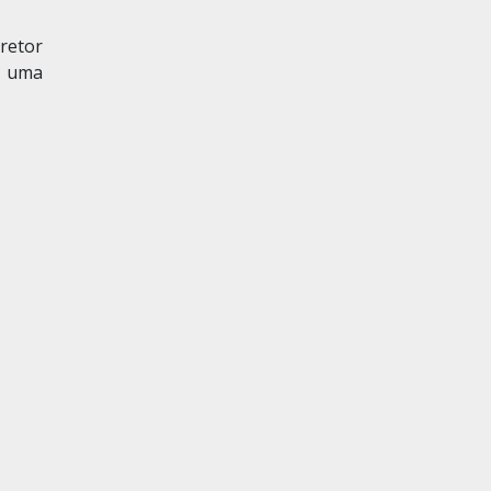
iretor
e uma