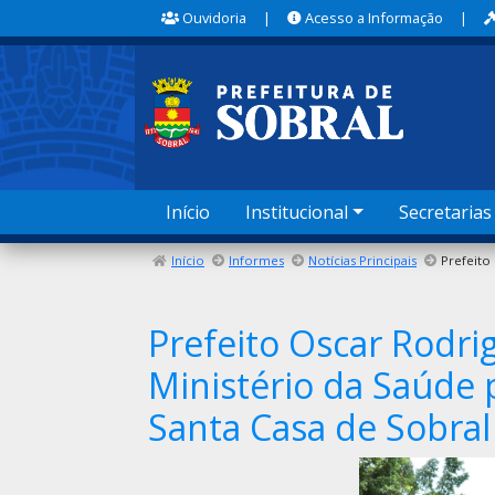
Ouvidoria
|
Acesso a Informação
|
Início
Institucional
Secretarias
Início
Informes
Notícias Principais
Prefeito Oscar Rodri
Ministério da Saúde 
Santa Casa de Sobral