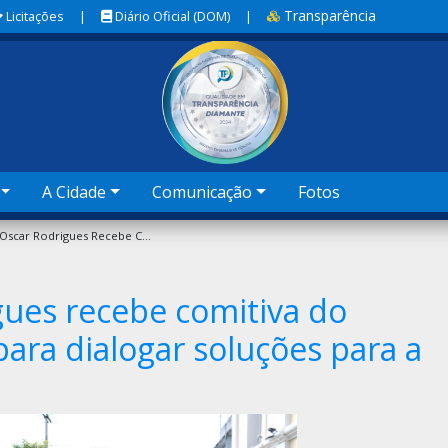
Transparência
Licitações
|
Diário Oficial (DOM)
|
A Cidade
Comunicação
Fotos
Prefeito Oscar Rodrigues Recebe Comitiva Do Ministério Da Saúde Para Dialogar Soluções Para A Santa Casa De Sobral
gues recebe comitiva do
para dialogar soluções para a