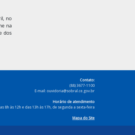
il, no
me na
e dos
Contato:
(88) 3677-1100
E-mail: ouvidoria@sobral.ce.gov.br
Horário de atendimento
as 8h às 12h e das 13h às 17h, de segunda a sexta-feira
Mapa do Site