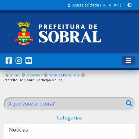
A+
Acessibilidade
(
A
) |
A-
Início
Informes
Notícias Principais
Prefeito De Sobral Participa De Inauguração De Fábrica No Distrito De Rafael Arruda
Categorias
Notícias